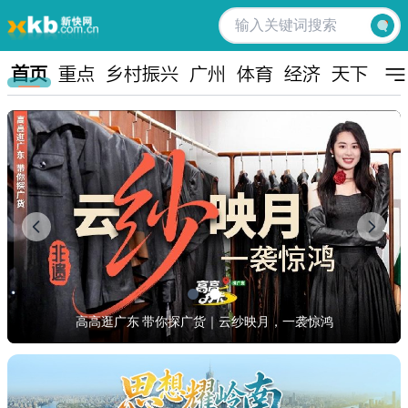
首页
重点
乡村振兴
广州
体育
经济
天下
湾
高高逛广东 带你探广货｜云纱映月，一袭惊鸿